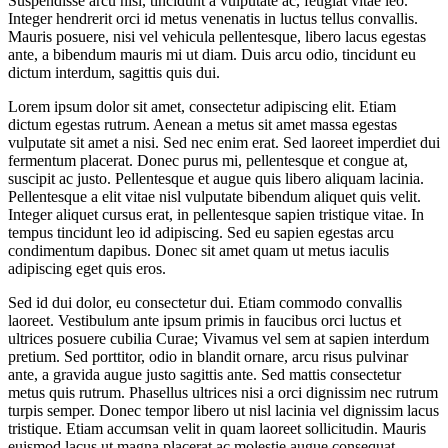
Suspendisse arcu nisl, tincidunt a vulputate ac, feugiat vitae leo.
Integer hendrerit orci id metus venenatis in luctus tellus convallis.
Mauris posuere, nisi vel vehicula pellentesque, libero lacus egestas
ante, a bibendum mauris mi ut diam. Duis arcu odio, tincidunt eu
dictum interdum, sagittis quis dui.
Lorem ipsum dolor sit amet, consectetur adipiscing elit. Etiam
dictum egestas rutrum. Aenean a metus sit amet massa egestas
vulputate sit amet a nisi. Sed nec enim erat. Sed laoreet imperdiet dui
fermentum placerat. Donec purus mi, pellentesque et congue at,
suscipit ac justo. Pellentesque et augue quis libero aliquam lacinia.
Pellentesque a elit vitae nisl vulputate bibendum aliquet quis velit.
Integer aliquet cursus erat, in pellentesque sapien tristique vitae. In
tempus tincidunt leo id adipiscing. Sed eu sapien egestas arcu
condimentum dapibus. Donec sit amet quam ut metus iaculis
adipiscing eget quis eros.
Sed id dui dolor, eu consectetur dui. Etiam commodo convallis
laoreet. Vestibulum ante ipsum primis in faucibus orci luctus et
ultrices posuere cubilia Curae; Vivamus vel sem at sapien interdum
pretium. Sed porttitor, odio in blandit ornare, arcu risus pulvinar
ante, a gravida augue justo sagittis ante. Sed mattis consectetur
metus quis rutrum. Phasellus ultrices nisi a orci dignissim nec rutrum
turpis semper. Donec tempor libero ut nisl lacinia vel dignissim lacus
tristique. Etiam accumsan velit in quam laoreet sollicitudin. Mauris
euismod lacus ut magna placerat ac molestie augue consequat.